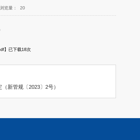
浏览量：
20
f
df
】已下载
18
次
）
新管规〔2023〕2号）